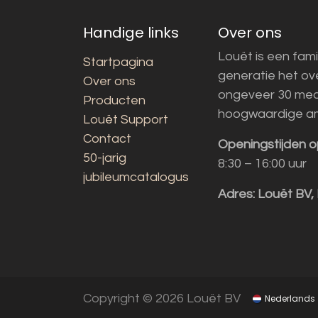
Handige links
Over ons
Louët is een fami
Startpagina
generatie het o
Over ons
ongeveer 30 med
Producten
hoogwaardige a
Louët Support
Contact
Openingstijden o
50-jarig
8:30 – 16:00 uur
jubileumcatalogus
Adres:
Louët BV,
Copyright © 2026 Louët BV
Nederlands