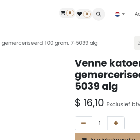
0
A
Contact
50 jaar!
Vind een dealer
0
gemerceriseerd 100 gram, 7-5039 alg
Venne katoe
gemercerisee
5039 alg
$
16,10
Exclusief bt
In winkelmandje