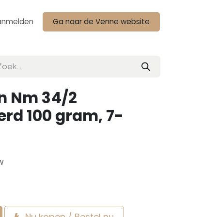
anmelden
Ga naar de Venne website
n Nm 34/2
rd 100 gram, 7-
w
Nu kopen / Bestel nu