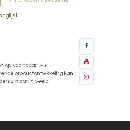
nglijst
en op voorraad): 2-3
urende
productontwikkeling
kan
ders
zijn
dan
in
beeld