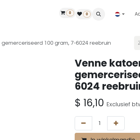
0
A
Contact
50 jaar!
Vind een dealer
0
gemerceriseerd 100 gram, 7-6024 reebruin
Venne katoe
gemercerisee
6024 reebrui
$
16,10
Exclusief bt
In winkelmandje