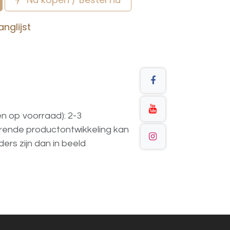
nglijst
en op voorraad): 2-3
urende
productontwikkeling
kan
ders
zijn
dan
in
beeld