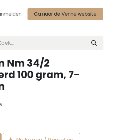
anmelden
Ga naar de Venne website
n Nm 34/2
rd 100 gram, 7-
n
w
Nu kopen / Bestel nu