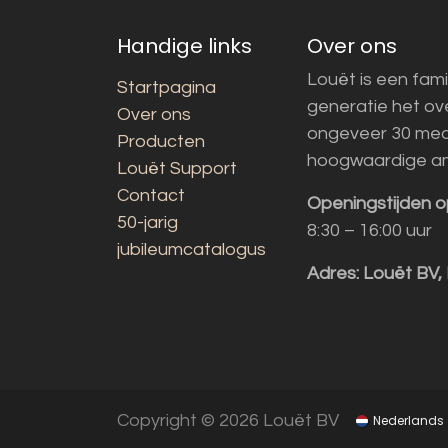
Handige links
Over ons
Louët is een fami
Startpagina
generatie het o
Over ons
ongeveer 30 med
Producten
hoogwaardige a
Louët Support
Contact
Openingstijden o
50-jarig
8:30 – 16:00 uur
jubileumcatalogus
Adres:
Louët BV,
Copyright © 2026 Louët BV
Nederlands