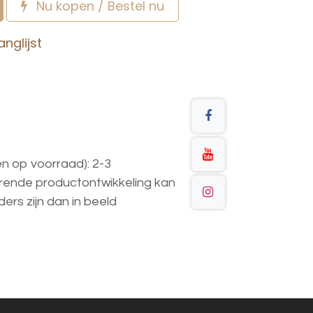
Nu kopen / Bestel nu
nglijst
en op voorraad): 2-3
urende
productontwikkeling
kan
ders
zijn
dan
in
beeld