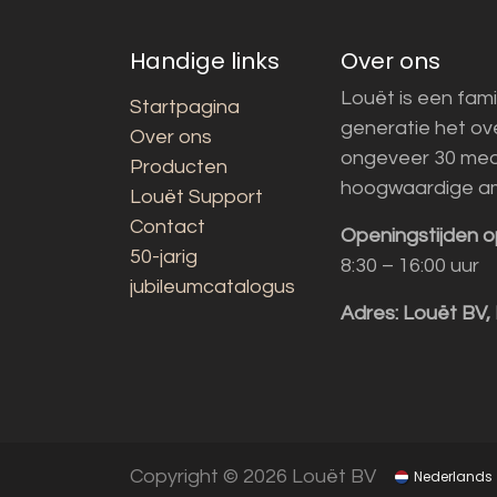
Handige links
Over ons
Louët is een fami
Startpagina
generatie het o
Over ons
ongeveer 30 med
Producten
hoogwaardige a
Louët Support
Contact
Openingstijden o
50-jarig
8:30 – 16:00 uur
jubileumcatalogus
Adres:
Louët BV,
Copyright © 2026 Louët BV
Nederlands