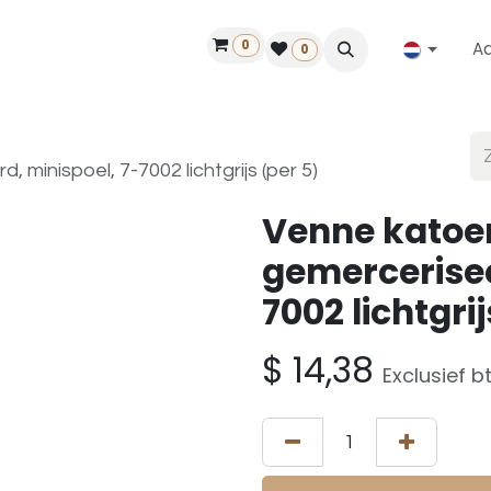
0
A
Contact
50 jaar!
Vind een dealer
0
minispoel, 7-7002 lichtgrijs (per 5)
Venne katoe
gemercerisee
7002 lichtgrij
$
14,38
Exclusief b