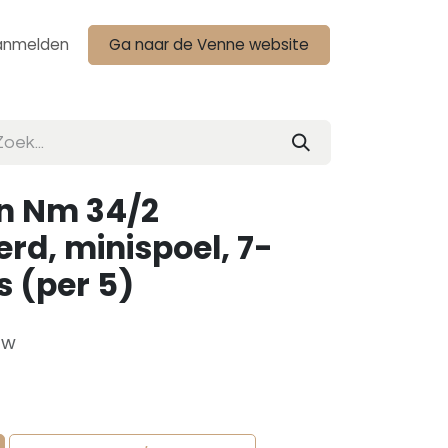
anmelden
Ga naar de Venne website
n Nm 34/2
rd, minispoel, 7-
s (per 5)
tw