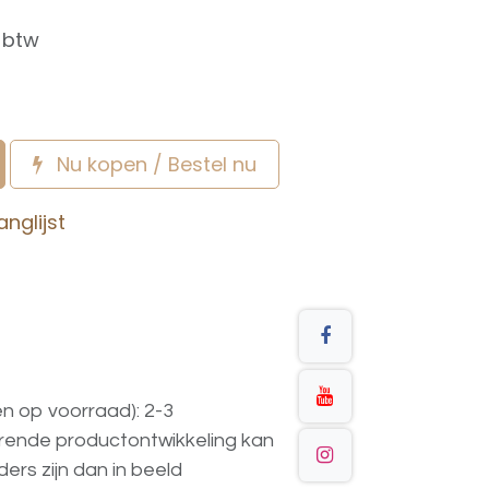
f btw
Nu kopen / Bestel nu
nglijst
en op voorraad): 2-3
urende
productontwikkeling
kan
ders
zijn
dan
in
beeld