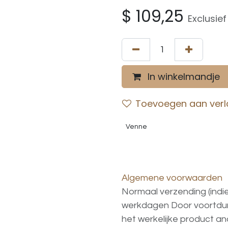
$
109,25
Exclusie
In winkelmandje
Toevoegen aan verla
Venne
Algemene voorwaarden
Normaal verzending (indi
werkdagen
Door voortd
het
werkelijke
product
an