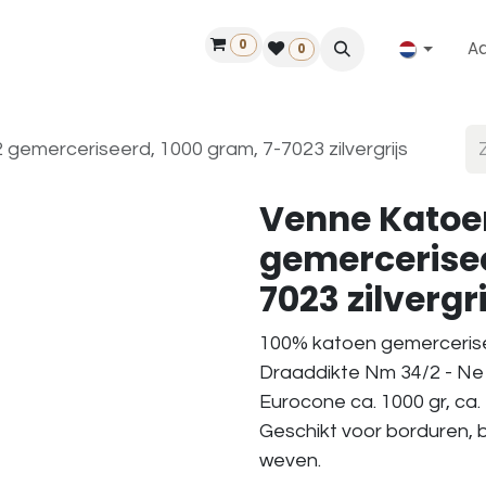
0
A
Contact
50 jaar!
Vind een dealer
0
emerceriseerd, 1000 gram, 7-7023 zilvergrijs
Venne Katoe
gemercerisee
7023 zilvergri
100% katoen gemerceris
Draaddikte Nm 34/2 - Ne 
Eurocone ca. 1000 gr, ca.
Geschikt voor borduren, 
weven.