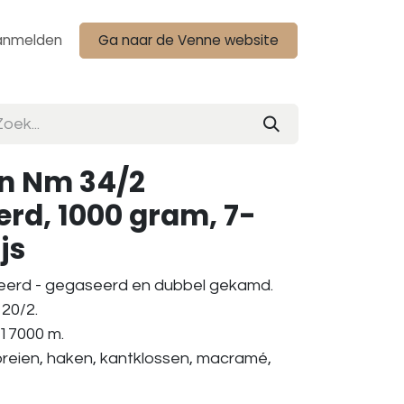
anmelden
Ga naar de Venne website
n Nm 34/2
rd, 1000 gram, 7-
js
eerd - gegaseerd en dubbel gekamd.
20/2.
 17000 m.
breien, haken, kantklossen, macramé,