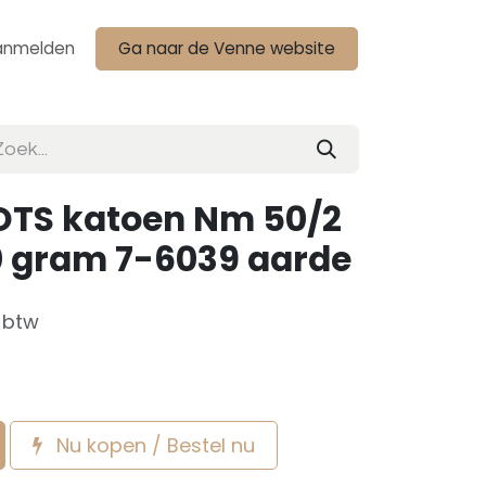
anmelden
Ga naar de Venne website
OTS katoen Nm 50/2
0 gram 7-6039 aarde
f btw
Nu kopen / Bestel nu