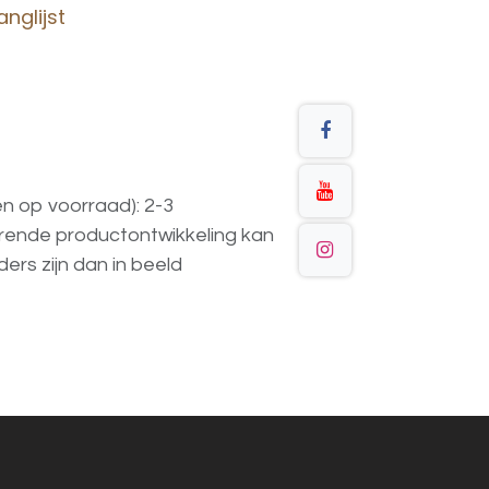
nglijst
en op voorraad): 2-3
urende
productontwikkeling
kan
ders
zijn
dan
in
beeld