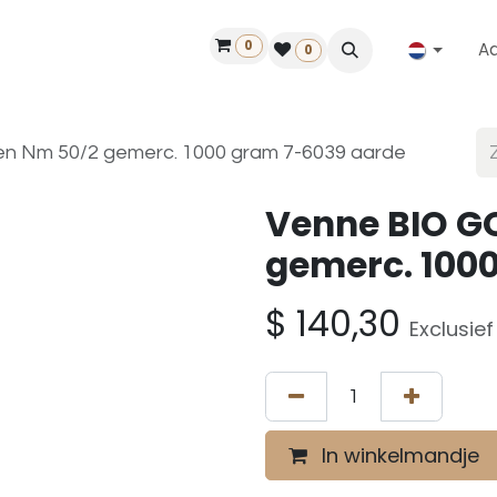
0
A
Contact
50 jaar!
Vind een dealer
0
n Nm 50/2 gemerc. 1000 gram 7-6039 aarde
Venne BIO G
gemerc. 100
$
140,30
Exclusie
In winkelmandje