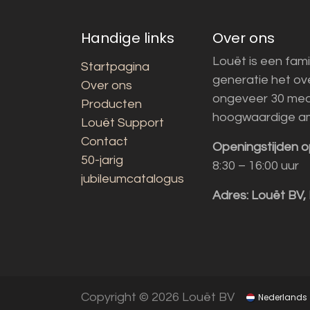
Handige links
Over ons
Louët is een fami
Startpagina
generatie het o
Over ons
ongeveer 30 med
Producten
hoogwaardige a
Louët Support
Contact
Openingstijden o
50-jarig
8:30 – 16:00 uur
jubileumcatalogus
Adres:
Louët BV,
Copyright © 2026 Louët BV
Nederlands