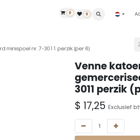
0
A
Contact
50 jaar!
Vind een dealer
0
minispoel nr. 7-3011 perzik (per 6)
Venne katoe
gemercerisee
3011 perzik (
$
17,25
Exclusief b