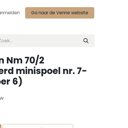
anmelden
Ga naar de Venne website
n Nm 70/2
rd minispoel nr. 7-
per 6)
tw