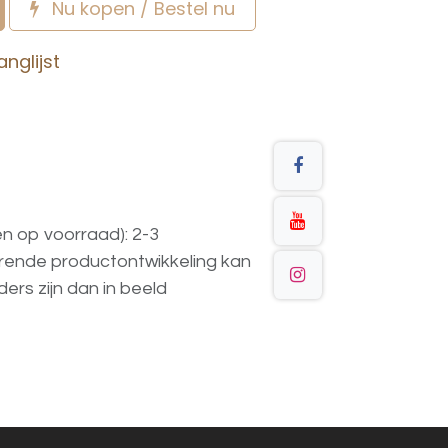
Nu kopen / Bestel nu
nglijst
en op voorraad): 2-3
urende
productontwikkeling
kan
ders
zijn
dan
in
beeld