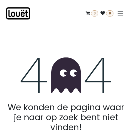
Overslaan naar inhoud
0
0
Fout 404
We konden de pagina waar
je naar op zoek bent niet
vinden!