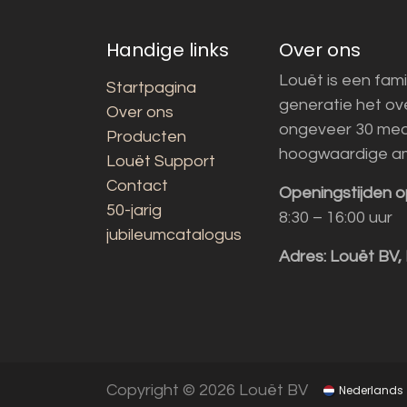
Handige links
Over ons
Louët is een fami
Startpagina
generatie het o
Over ons
ongeveer 30 med
Producten
hoogwaardige a
Louët Support
Contact
Openingstijden o
50-jarig
8:30 – 16:00 uur
jubileumcatalogus
Adres:
Louët BV,
Copyright © 2026 Louët BV
Nederlands