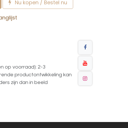
Nu kopen / Bestel nu
nglijst
en op voorraad): 2-3
urende
productontwikkeling
kan
ders
zijn
dan
in
beeld