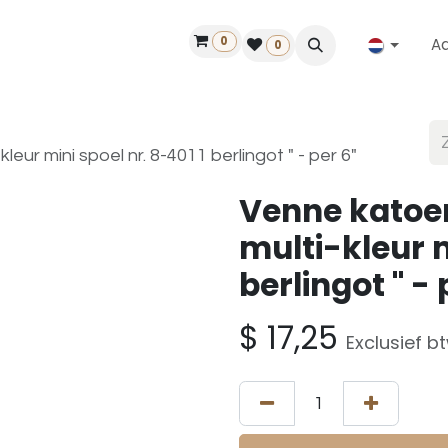
0
A
Contact
50 jaar!
Vind een dealer
0
ur mini spoel nr. 8-4011 berlingot " - per 6"
Venne katoe
multi-kleur m
berlingot " - 
$
17,25
Exclusief b