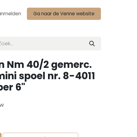
anmelden
Ga naar de Venne website
n Nm 40/2 gemerc.
ini spoel nr. 8-4011
per 6"
tw