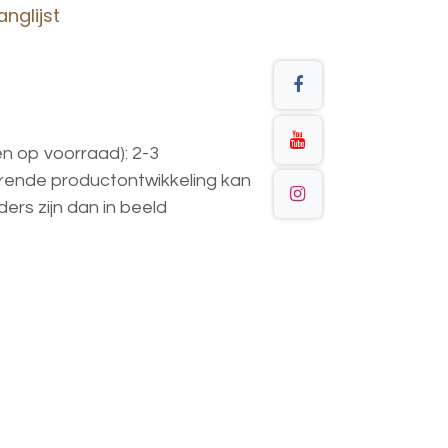
nglijst
en op voorraad): 2-3
urende
productontwikkeling
kan
ders
zijn
dan
in
beeld