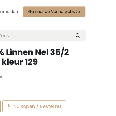
anmelden
Ga naar de Venne website
 Linnen Nel 35/2
 kleur 129
w
Nu kopen / Bestel nu