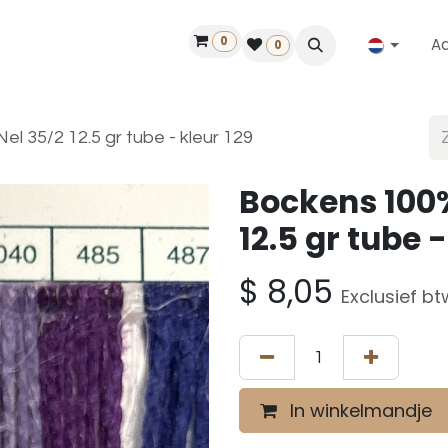
0
A
Contact
50 jaar!
Vind een dealer
0
l 35/2 12.5 gr tube - kleur 129
Bockens 100%
12.5 gr tube -
$
8,05
Exclusief bt
In winkelmandje