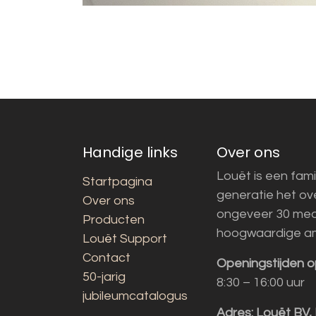
Handige links
Over ons
Louët is een fami
Startpagina
generatie het o
Over ons
ongeveer 30 med
Producten
hoogwaardige a
Louët Support
Contact
Openingstijden o
50-jarig
8:30 – 16:00 uur
jubileumcatalogus
Adres:
Louët BV,