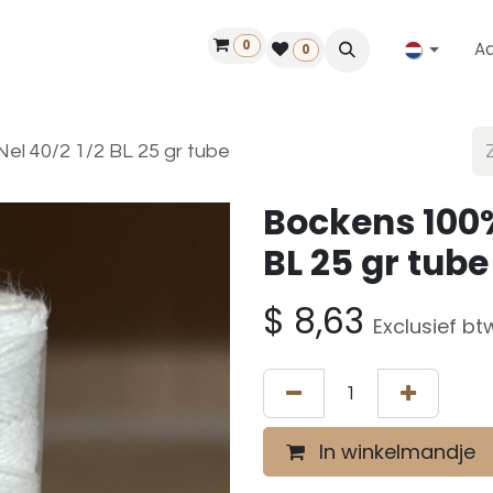
0
A
Contact
50 jaar!
Vind een dealer
0
el 40/2 1/2 BL 25 gr tube
Bockens 100%
BL 25 gr tube
$
8,63
Exclusief bt
In winkelmandje