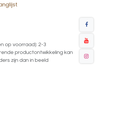
nglijst
en op voorraad): 2-3
urende
productontwikkeling
kan
ders
zijn
dan
in
beeld