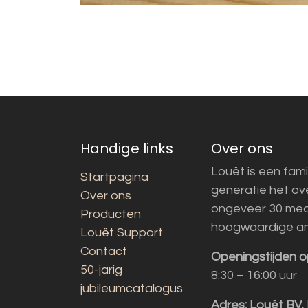
Handige links
Over ons
Louët is een fami
Startpagina
generatie het o
Over ons
ongeveer 30 med
Producten
hoogwaardige a
Louët Support
Contact
Openingstijden o
50-jarig
8:30 – 16:00 uur
jubileumcatalogus
Adres:
Louët BV,