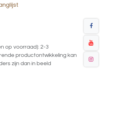
nglijst
en op voorraad): 2-3
urende
productontwikkeling
kan
ders
zijn
dan
in
beeld