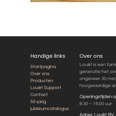
Handige links
Over ons
Louët is een fami
Startpagina
generatie het o
Over ons
ongeveer 30 med
Producten
hoogwaardige a
Louët Support
Contact
Openingstijden o
50-jarig
8:30 – 16:00 uur
jubileumcatalogus
Adres:
Louët BV,