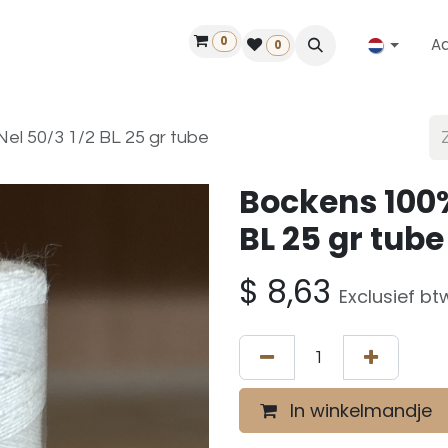
0
A
Contact
50 jaar!
Vind een dealer
0
el 50/3 1/2 BL 25 gr tube
Bockens 100%
BL 25 gr tube
$
8,63
Exclusief bt
In winkelmandje