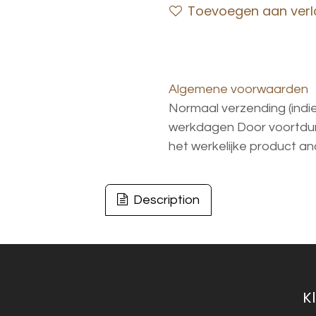
Toevoegen aan verla
Algemene voorwaarden
Normaal verzending (indi
werkdagen
Door voortd
het
werkelijke
product
an
Description
K