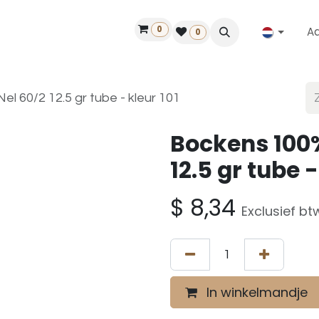
0
A
Contact
50 jaar!
Vind een dealer
0
l 60/2 12.5 gr tube - kleur 101
Bockens 100%
12.5 gr tube -
$
8,34
Exclusief bt
In winkelmandje