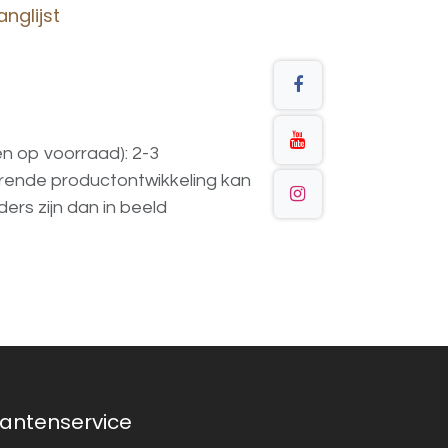
nglijst
en op voorraad): 2-3
urende
productontwikkeling
kan
ders
zijn
dan
in
beeld
lantenservice