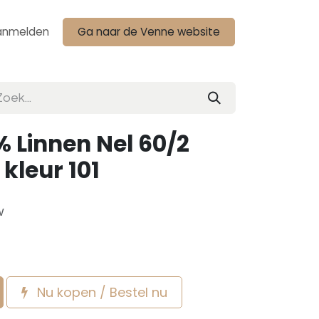
anmelden
Ga naar de Venne website
 Linnen Nel 60/2
 kleur 101
w
Nu kopen / Bestel nu