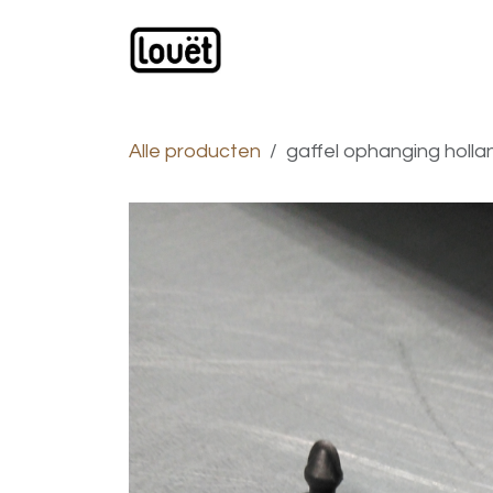
Overslaan naar inhoud
Webwinkel
Catalogus
Alle producten
gaffel ophanging holla