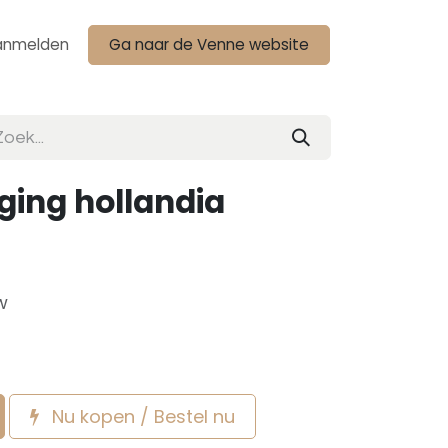
anmelden
Ga naar de Venne website
ging hollandia
w
Nu kopen / Bestel nu