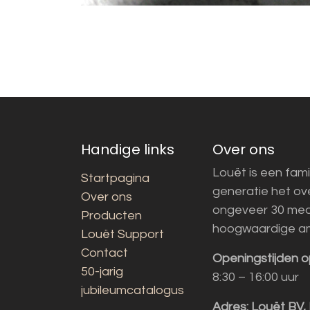
Handige links
Over ons
Louët is een fami
Startpagina
generatie het o
Over ons
ongeveer 30 med
Producten
hoogwaardige a
Louët Support
Contact
Openingstijden o
50-jarig
8:30 – 16:00 uur
jubileumcatalogus
Adres:
Louët BV,