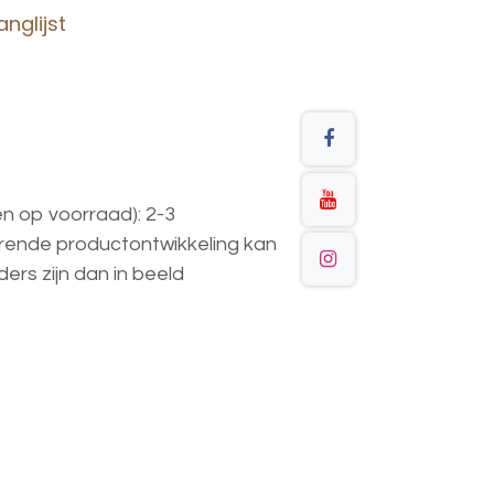
nglijst
en op voorraad): 2-3
urende
productontwikkeling
kan
ders
zijn
dan
in
beeld