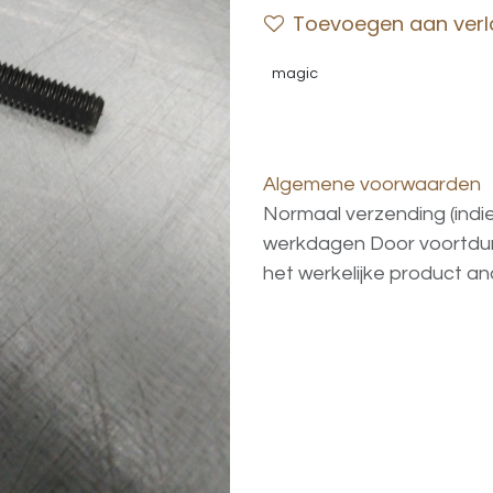
Toevoegen aan verla
magic
Algemene voorwaarden
Normaal verzending (indi
werkdagen
Door voortd
het
werkelijke
product
an