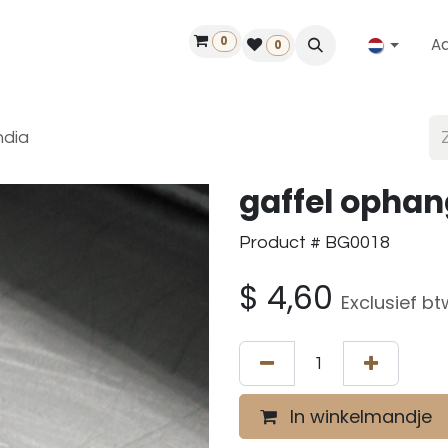
0
A
Contact
50 jaar!
Vind een dealer
0
ndia
gaffel ophan
Product # BG0018
$
4,60
Exclusief bt
In winkelmandje