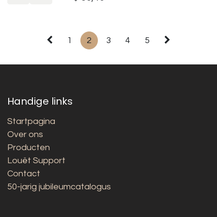
1
2
3
4
5
Handige links
Startpagina
Over ons
Producten
Louët Support
Contact
50-jarig jubileumcatalogus