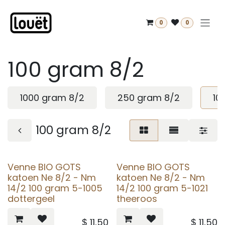
Overslaan naar inhoud
0
0
100 gram 8/2
1000 gram 8/2
250 gram 8/2
10
100 gram 8/2
Venne BIO GOTS
Venne BIO GOTS
katoen Ne 8/2 - Nm
katoen Ne 8/2 - Nm
14/2 100 gram 5-1005
14/2 100 gram 5-1021
dottergeel
theeroos
$
11,50
$
11,50