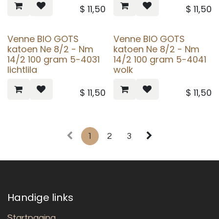
$
11,50
$
11,50
Venne BIO GOTS
Venne BIO GOTS
katoen Ne 8/2 - Nm
katoen Ne 8/2 - Nm
14/2 100 gram 5-4031
14/2 100 gram 5-4041
lichtlila
wolk
$
11,50
$
11,50
1
2
3
Handige links
Startpagina