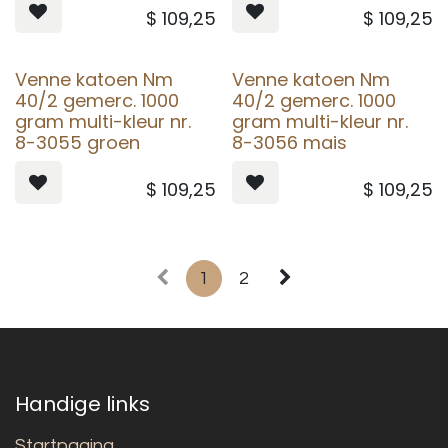
$
109,25
$
109,25
Venne katoen Nm
Venne katoen Nm
40/2 gemerc. 1000
40/2 gemerc. 1000
gram multi-kleur nr.
gram multi-kleur nr.
8-3055 groen
8-3056 mais
$
109,25
$
109,25
1
2
Handige links
Startpagina