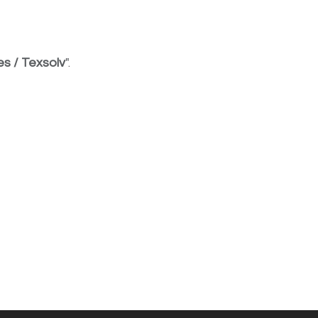
s / Texsolv
".