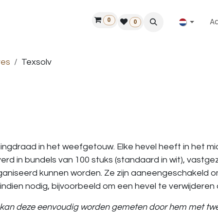
0
A
Contact
50 jaar!
Vind een dealer
0
res
Texsolv
tingdraad in het weefgetouw. Elke hevel heeft in het 
rd in bundels van 100 stuks (standaard in wit), vastge
iseerd kunnen worden. Ze zijn aaneengeschakeld om i
dien nodig, bijvoorbeeld om een hevel te verwijderen 
, kan deze eenvoudig worden gemeten door hem met twee