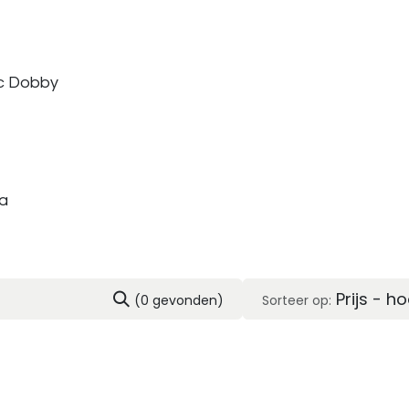
c Dobby
a
Prijs - h
(0 gevonden)
Sorteer op: