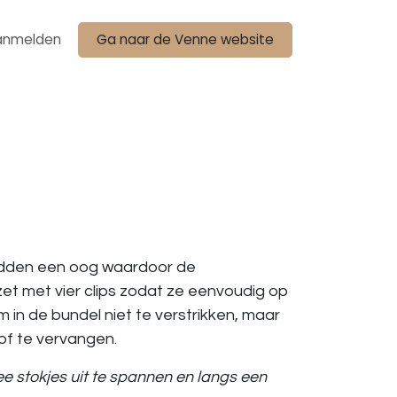
anmelden
Ga naar de Venne website
midden een oog waardoor de
zet met vier clips zodat ze eenvoudig op
n de bundel niet te verstrikken, maar
of te vervangen.
 stokjes uit te spannen en langs een