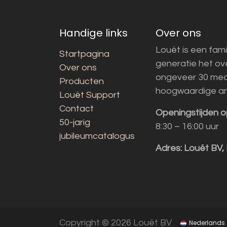
Handige links
Over ons
Louët is een fami
Startpagina
generatie het o
Over ons
ongeveer 30 med
Producten
hoogwaardige a
Louët Support
Contact
Openingstijden o
50-jarig
8:30 – 16:00 uur
jubileumcatalogus
Adres:
Louët BV,
Copyright © 2026 Louët BV
Nederlands