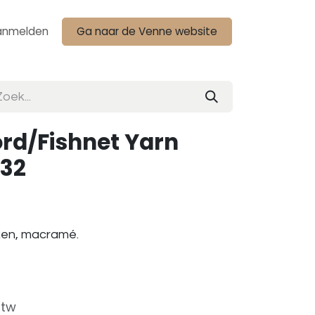
anmelden
Ga naar de Venne website
rd/Fishnet Yarn
 32
aken, macramé.
btw