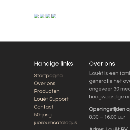
Handige links
Over ons
Louët is een fami
Startpagina
generatie het o
Over ons
ongeveer 30 med
Producten
hoogwaardige a
Louët Support
Contact
Openingstijden o
50-jarig
8:30 – 16:00 uur
jubileumcatalogus
Adres:
Louët BV,