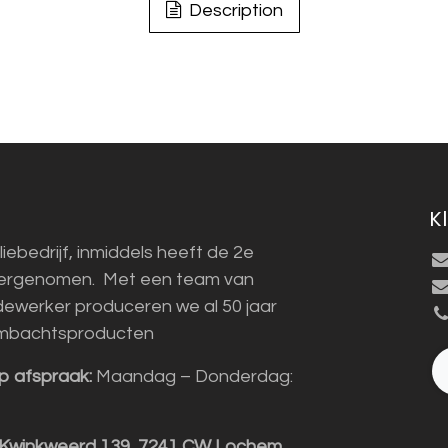
Description
K
liebedrijf, inmiddels heeft de 2e
vergenomen. Met een team van
ewerker produceren we al 50 jaar
mbachtsproducten
p afspraak:
Maandag – Donderdag:
 Kwinkweerd 139, 7241 CW Lochem