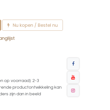
Nu kopen / Bestel nu
nglijst
en op voorraad): 2-3
urende
productontwikkeling
kan
ders
zijn
dan
in
beeld