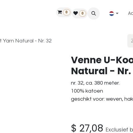
0
A
Contact
50 jaar!
Vind een dealer
0
Yarn Natural - Nr. 32
Venne U-Koo
Natural - Nr.
nr. 32, ca. 380 meter.
100% katoen
geschikt voor: weven, h
$
27,08
Exclusief 