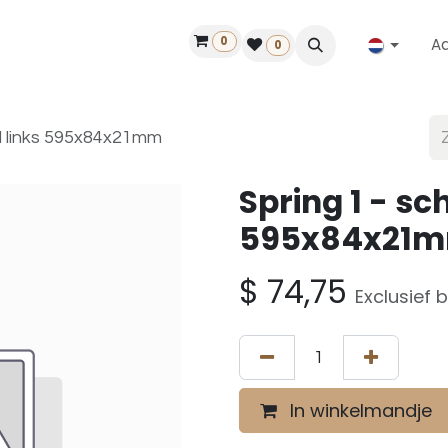
0
A
Contact
50 jaar!
Vind een dealer
0
el links 595x84x21mm
Spring 1 - sc
595x84x21
$
74,75
Exclusief 
In winkelmandje