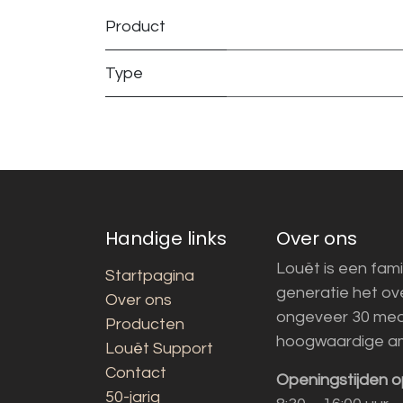
Product
Type
Handige links
Over ons
Louët is een fami
Startpagina
generatie het o
Over ons
ongeveer 30 med
Producten
hoogwaardige a
Louët Support
Contact
Openingstijden o
50-jarig