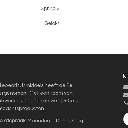
Spring 2
Gelakt
K
liebedrijf, inmiddels heeft de 2e
vergenomen. Met een team van
ewerker produceren we al 50 jaar
mbachtsproducten
p afspraak:
Maandag – Donderdag: