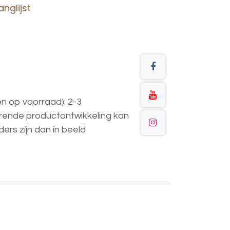
nglijst
en op voorraad): 2-3
urende
productontwikkeling
kan
ders
zijn
dan
in
beeld