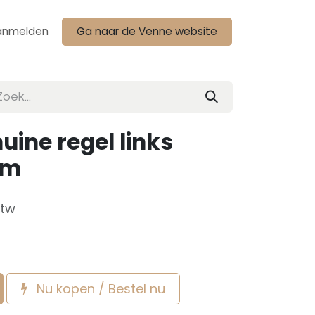
anmelden
Ga naar de Venne website
huine regel links
mm
btw
Nu kopen / Bestel nu