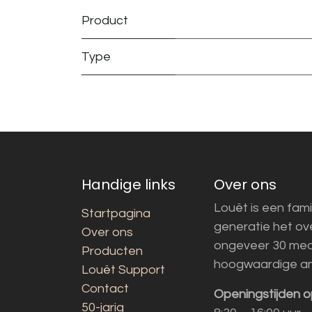
Product
Type
Handige links
Over ons
Louët is een fami
Startpagina
generatie het o
Over ons
ongeveer 30 med
Producten
hoogwaardige a
Louët Support
Contact
Openingstijden o
50-jarig