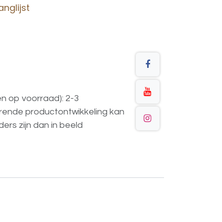
nglijst
en op voorraad): 2-3
urende
productontwikkeling
kan
ders
zijn
dan
in
beeld