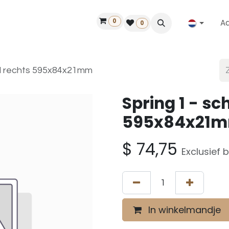
0
A
Contact
50 jaar!
Vind een dealer
0
gel rechts 595x84x21mm
Spring 1 - sc
595x84x21
$
74,75
Exclusief 
In winkelmandje