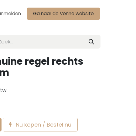
anmelden
Ga naar de Venne website
huine regel rechts
mm
btw
Nu kopen / Bestel nu