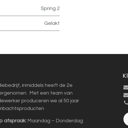
Spring 2
Gelakt
K
liebedrijf, inmiddels heeft de 2e
vergenomen. Met een team van
ewerker produceren we al 50 jaar
mbachtsproducten
p afspraak:
Maandag – Donderdag: