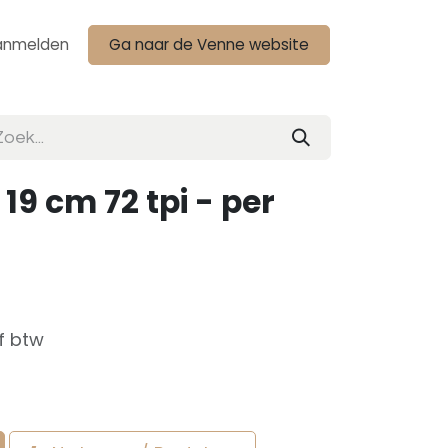
anmelden
Ga naar de Venne website
19 cm 72 tpi - per
f btw