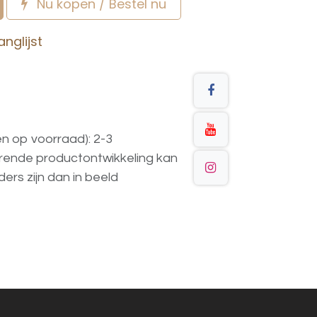
Nu kopen / Bestel nu
nglijst
en op voorraad): 2-3
urende
productontwikkeling
kan
ders
zijn
dan
in
beeld