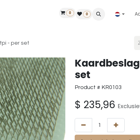
0
A
Contact
50 jaar!
Vind een dealer
0
pi - per set
Kaardbeslag 
set
Product # KR0103
$
235,96
Exclusie