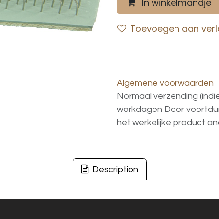
In winkelmandje
Toevoegen aan verla
Algemene voorwaarden
Normaal verzending (indi
werkdagen
Door voortd
het
werkelijke
product
an
Description