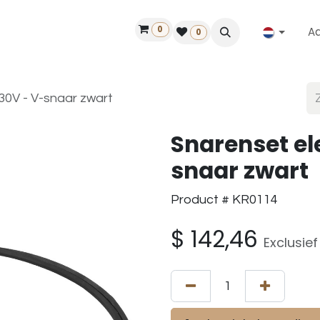
0
A
Contact
50 jaar!
Vind een dealer
0
230V - V-snaar zwart
Snarenset el
snaar zwart
Product # KR0114
$
142,46
Exclusie