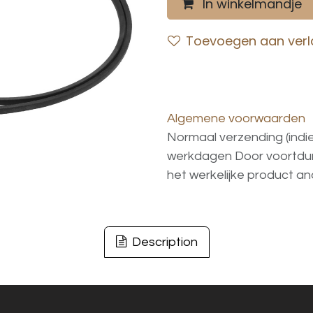
In winkelmandje
Toevoegen aan verla
Algemene voorwaarden
Normaal verzending (indi
werkdagen
Door voortd
het
werkelijke
product
an
Description