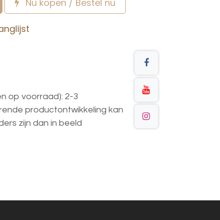
Nu kopen / Bestel nu
nglijst
en op voorraad): 2-3
urende
productontwikkeling
kan
ders
zijn
dan
in
beeld