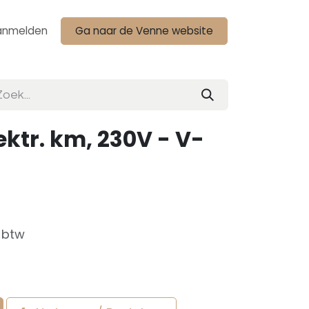
anmelden
Ga naar de Venne website
ektr. km, 230V - V-
f btw