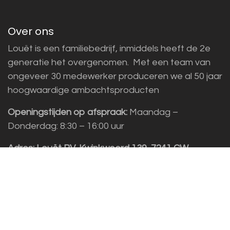
Over ons
Louët is een familiebedrijf, inmiddels heeft de 2e
generatie het overgenomen. Met een team van
ongeveer 30 medewerker produceren we al 50 jaar
hoogwaardige ambachtsproducten
Openingstijden op afspraak:
Maandag –
Donderdag: 8:30 – 16:00 uur
Adres:
Louët BV, Kwinkweerd 139, 7241 CW
Lochem
Klantenservice
Sales vragen