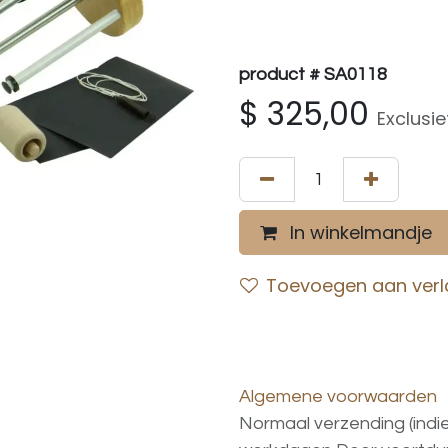
product # SA0118
$
325,00
Exclusie
In winkelmandje
Toevoegen aan verla
Algemene voorwaarden
Normaal verzending (indi