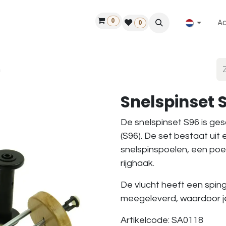
0
A
Contact
50 jaar!
Vind een dealer
0
n
Snelspinset 
De snelspinset S96 is gesc
(S96). De set bestaat uit 
snelspinspoelen, een poel
rijghaak.
De vlucht heeft een spin
meegeleverd, waardoor je e
Artikelcode: SA0118