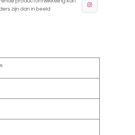
urende
productontwikkeling
kan
ders
zijn
dan
in
beeld
m