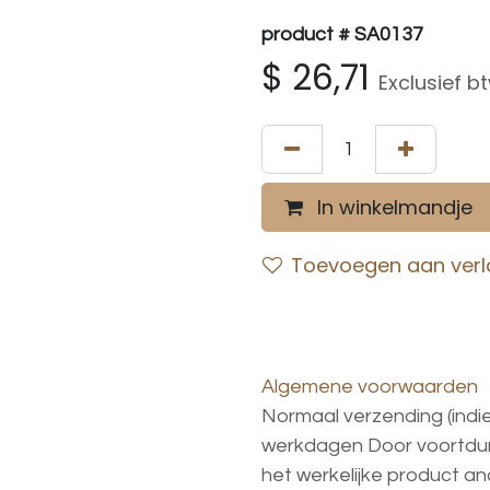
product # SA0137
$
26,71
Exclusief b
In winkelmandje
Toevoegen aan verla
Algemene voorwaarden
Normaal verzending (indi
werkdagen
Door voortd
het
werkelijke
product
an