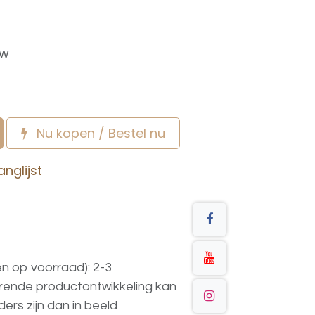
tw
Nu kopen / Bestel nu
nglijst
en op voorraad): 2-3
urende
productontwikkeling
kan
ders
zijn
dan
in
beeld