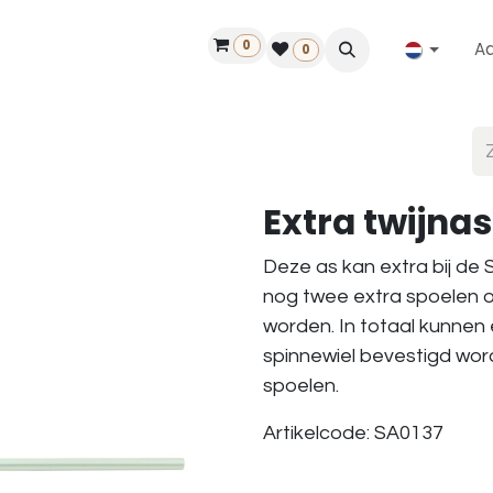
0
A
Contact
50 jaar!
Vind een dealer
0
Extra twijnas
Deze as kan extra bij de
nog twee extra spoelen o
worden. In totaal kunnen 
spinnewiel bevestigd wor
spoelen.
Artikelcode: SA0137