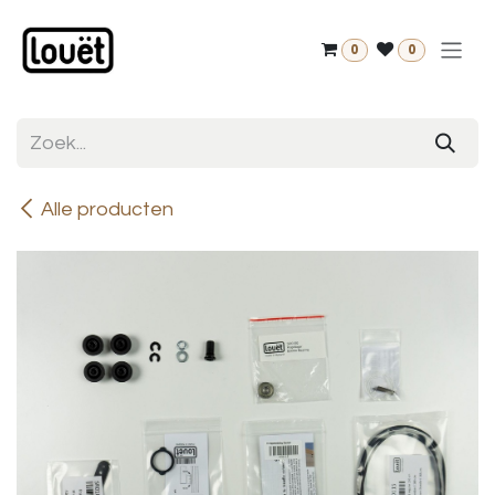
Overslaan naar inhoud
0
0
Alle producten