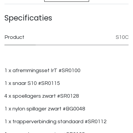
Specificaties
Product
S10C
1 x afremmingsset IrT #SR0100
1 x snaar S10 #SR0115
4 x spoellagers zwart #SR0128
1 x nylon spillager zwart #BG0048
1 x trapperverbinding standaard #SR0112