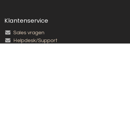
Klantenservice
Sales vragen
Helpdesk/Support
+31 (0)573 252229
Inschrijven nieuwsbrief!
Copyright © 2026 Louët BV
Nederlands