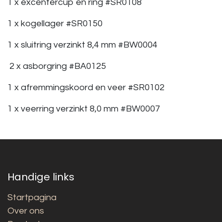
1 x excentercup en ring #SR0108
1 x kogellager #SR0150
1 x sluitring verzinkt 8,4 mm #BW0004
2 x asborgring #BA0125
1 x afremmingskoord en veer #SR0102
1 x veerring verzinkt 8,0 mm #BW0007
Handige links
Startpagina
Over ons