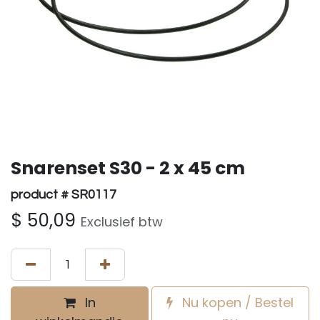
Snarenset S30 - 2 x 45 cm
product # SR0117
$
50,09
Exclusief btw
In
Nu kopen / Bestel