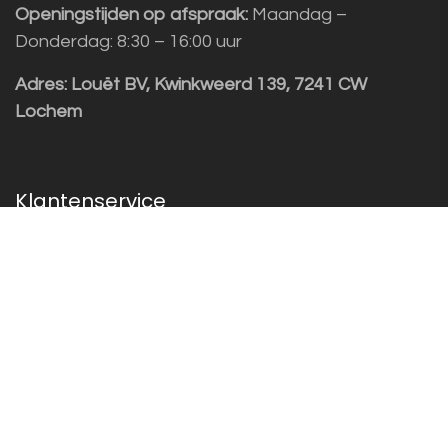
Openingstijden op afspraak:
Maandag –
Donderdag: 8:30 – 16:00 uur
Adres:
Louët BV, Kwinkweerd 139, 7241 CW
Lochem
Klantenservice
Sales vragen
Helpdesk/Support
+31 (0)573 252229
Inschrijven nieuwsbrief!