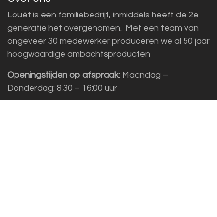
Louët is een familiebedrijf, inmiddels heeft de 2e
generatie het overgenomen. Met een team van
ongeveer 30 medewerker produceren we al 50 jaar
hoogwaardige ambachtsproducten
Openingstijden op afspraak:
Maandag –
Donderdag: 8:30 – 16:00 uur
Adres:
Louët BV, Kwinkweerd 139, 7241 CW
Lochem
Klantenservice
Sales vragen
Helpdesk/Support
+31 (0)573 252229