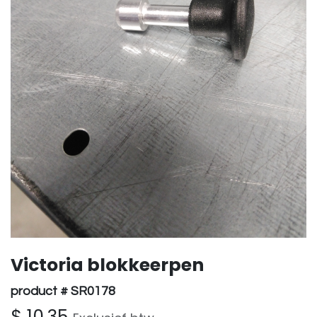
Victoria blokkeerpen
product # SR0178
$
10,35