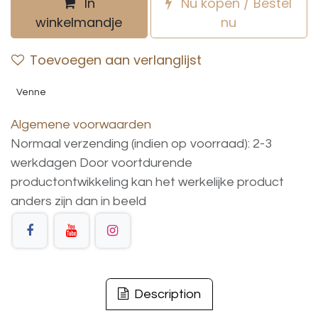
In
Nu kopen / Bestel
winkelmandje
nu
Toevoegen aan verlanglijst
Venne
Algemene voorwaarden
Normaal verzending (indien op voorraad): 2-3
werkdagen
Door voortdurende
productontwikkeling
kan
het
werkelijke
product
anders
zijn
dan
in
beeld
Description