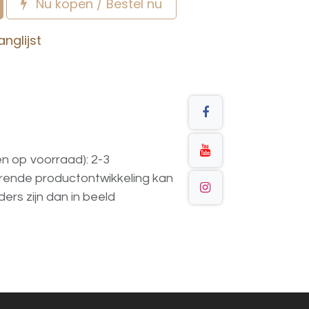
Nu kopen / Bestel nu
nglijst
en op voorraad): 2-3
urende
productontwikkeling
kan
ders
zijn
dan
in
beeld