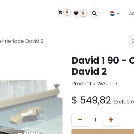
0
A
Contact
50 jaar!
Vind een dealer
0
 rietlade David 2
David 1 90 -
David 2
Product # WA0117
$
549,82
Exclusi