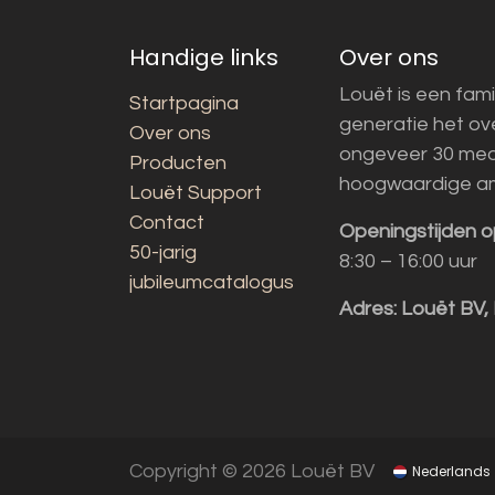
Handige links
Over ons
Louët is een fami
Startpagina
generatie het o
Over ons
ongeveer 30 med
Producten
hoogwaardige a
Louët Support
Contact
Openingstijden o
50-jarig
8:30 – 16:00 uur
jubileumcatalogus
Adres:
Louët BV,
Copyright © 2026 Louët BV
Nederlands