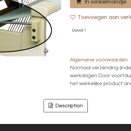
In winkelmandje
Toevoegen aan verla
David 1
Algemene voorwaarden
Normaal verzending (indi
werkdagen
Door voortd
het
werkelijke
product
an
Description