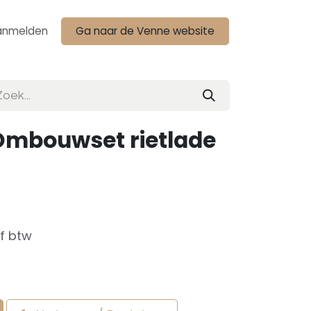
anmelden
Ga naar de Venne website
 Ombouwset rietlade
ef btw