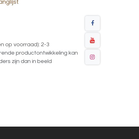
nglijst
en op voorraad): 2-3
urende
productontwikkeling
kan
ders
zijn
dan
in
beeld