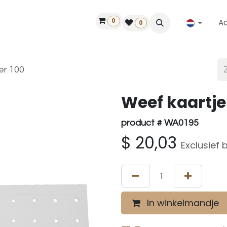
0
A
Contact
50 jaar!
Vind een dealer
0
er 100
Weef kaartje
product # WA0195
$
20,03
Exclusief 
In winkelmandje