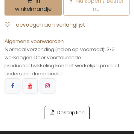
In
Nu kopen / Bestel
winkelmandje
nu
Toevoegen aan verlanglijst
Algemene voorwaarden
Normaal verzending (indien op voorraad): 2-3
werkdagen
Door voortdurende
productontwikkeling
kan
het
werkelijke
product
anders
zijn
dan
in
beeld
Description