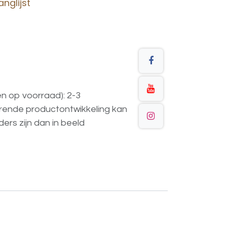
nglijst
en op voorraad): 2-3
urende
productontwikkeling
kan
ders
zijn
dan
in
beeld