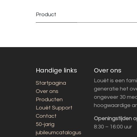
Product
Handige links
Over ons
Louët is een fami
Startpagina
generatie het o
Over ons
ongeveer 30 med
Producten
hoogwaardige a
Louët Support
Contact
Openingstijden o
50-jarig
8:30 – 16:00 uur
jubileumcatalogus