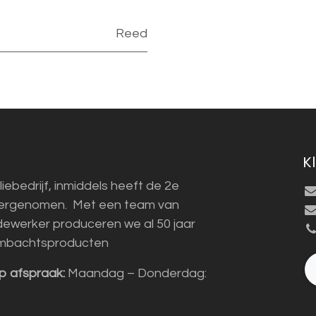
Reed
K
liebedrijf, inmiddels heeft de 2e
vergenomen. Met een team van
ewerker produceren we al 50 jaar
mbachtsproducten
p afspraak:
Maandag – Donderdag: