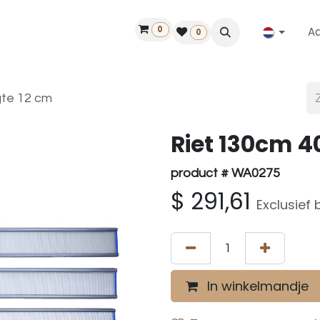
0
A
Contact
50 jaar!
Vind een dealer
0
gte 12 cm
Riet 130cm 4
product # WA0275
$
291,61
Exclusief 
In winkelmandje