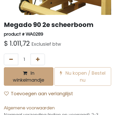
Megado 90 2e scheerboom
product # WA0289
$
1.011,72
Exclusief btw
In
Nu kopen / Bestel
winkelmandje
nu
Toevoegen aan verlanglijst
Algemene voorwaarden
Normaal verzending (indien op voorraad): 2-3