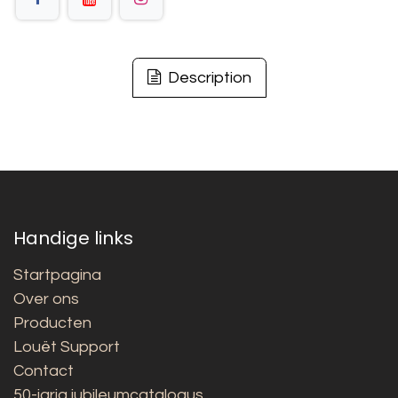
Description
Handige links
Startpagina
Over ons
Producten
Louët Support
Contact
50-jarig jubileumcatalogus