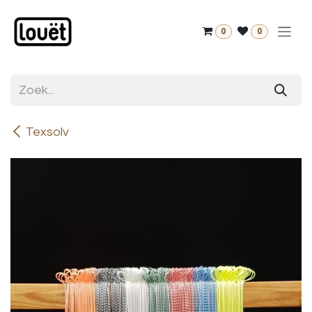
Overslaan naar inhoud
0
0
Texsolv