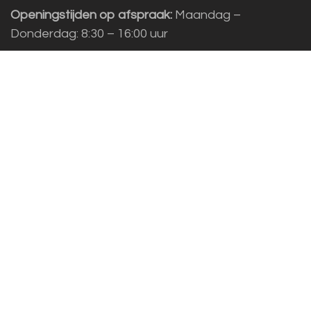
Openingstijden op afspraak:
Maandag –
Donderdag: 8:30 – 16:00 uur
Adres:
Louët BV, Kwinkweerd 139, 7241 CW
Lochem
Klantenservice
Sales vragen
Helpdesk/Support
+31 (0)573 252229