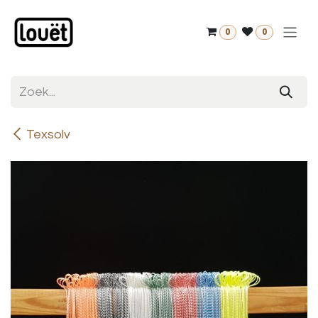
Overslaan naar inhoud
0
0
Texsolv