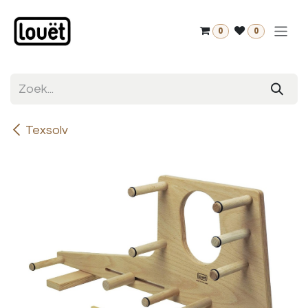
Overslaan naar inhoud
0
0
Texsolv