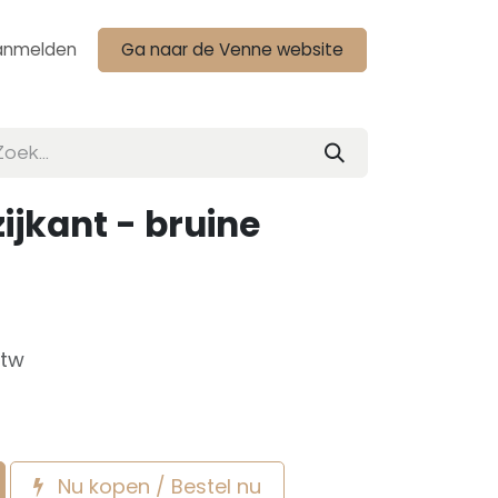
anmelden
Ga naar de Venne website
ijkant - bruine
btw
Nu kopen / Bestel nu