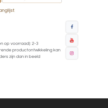
nglijst
en op voorraad): 2-3
urende
productontwikkeling
kan
ders
zijn
dan
in
beeld