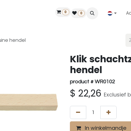
0
A
Contact
50 jaar!
Vind een dealer
0
ruine hendel
Klik schachtz
hendel
product # WR0102
$
22,26
Exclusief 
In winkelmandje