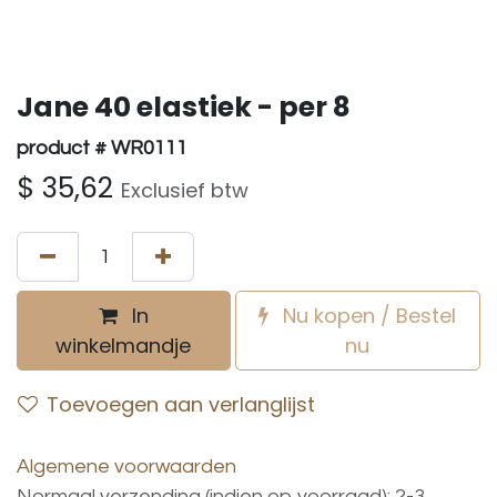
Jane 40 elastiek - per 8
product # WR0111
$
35,62
Exclusief btw
In
Nu kopen / Bestel
winkelmandje
nu
Toevoegen aan verlanglijst
Algemene voorwaarden
Normaal verzending (indien op voorraad): 2-3