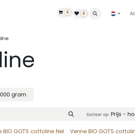
0
A
Contact
50 jaar!
Vind een dealer
0
line
line
1000 gram
Prijs - h
Sorteer op:
 BIO GOTS cottoline Nel
Venne BIO GOTS cottolin