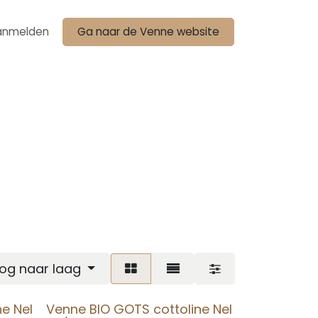
anmelden
Ga naar de Venne website
oog naar laag
e Nel
Venne BIO GOTS cottoline Nel