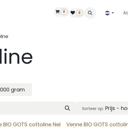
0
A
Contact
50 jaar!
Vind een dealer
0
line
line
1000 gram
Prijs - h
Sorteer op:
 BIO GOTS cottoline Nel
Venne BIO GOTS cottolin