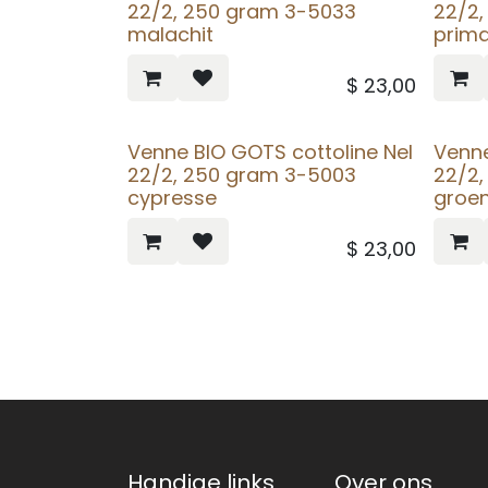
22/2, 250 gram 3-5033
22/2
malachit
prim
$
23,00
Venne BIO GOTS cottoline Nel
Venne
22/2, 250 gram 3-5003
22/2
cypresse
groe
$
23,00
Handige links
Over ons