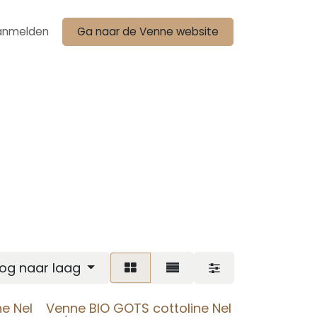
anmelden
Ga naar de Venne website
oog naar laag
e Nel
Venne BIO GOTS cottoline Nel