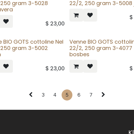
, 250 gram 3-5028
22/2, 250 gram 3-5008 
avera
$
23,00
 BIO GOTS cottoline Nel
Venne BIO GOTS cottolin
, 250 gram 3-5002
22/2, 250 gram 3-4077
n
bosbes
$
23,00
3
4
5
6
7
K