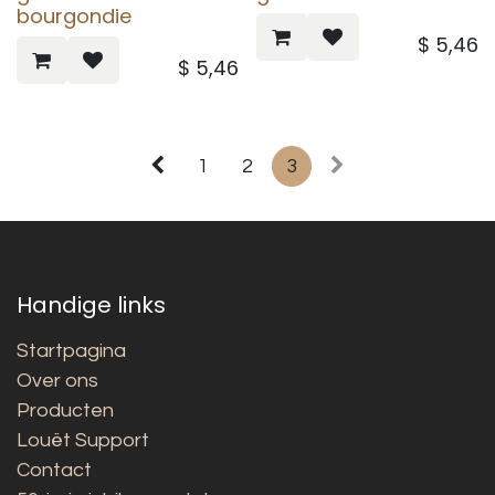
bourgondie
$
5,46
$
5,46
1
2
3
Handige links
Startpagina
Over ons
Producten
Louët Support
Contact