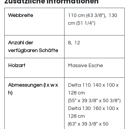
Zusätzliche Informationen
Webbreite
110 cm (43 3/8"), 130
cm (51 1/4")
Anzahl der
8, 12
verfügbaren Schäfte
Holzart
Massive Esche
Abmessungen (l x w x
Delta 110: 140 x 100 x
h)
128 cm
(55" x 39 3/8" x 50 3/8")
Delta 130: 160 x 100 x
128 cm
(63" x 39 3/8" x 50