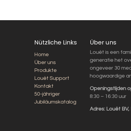
Nützliche Links
Über uns
Louët is een fami
Home
generatie het o
Über uns
ongeveer 30 med
Produkte
hoogwaardige a
Louët Support
Kontakt
Openingstijden o
50-jähriger
8:30 – 16:30 uur
Jubiläumskatalog
Adres:
Louët BV,