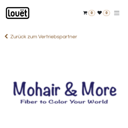
Zum Inhalt springen
0
0
Zurück zum Vertriebspartner