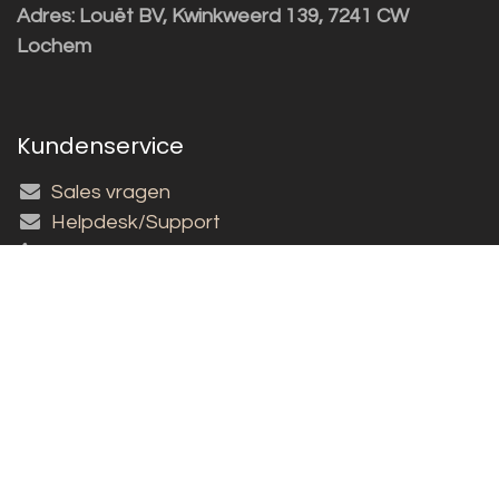
Adres:
Louët BV, Kwinkweerd 139, 7241 CW
Lochem
Kundenservice
Sales vragen
Helpdesk/Support
+31 (0)573 252229
Für den Newsletter anmelden!