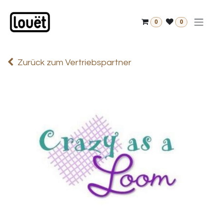
Zum Inhalt springen
0
0
Zurück zum Vertriebspartner