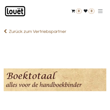
Zum Inhalt springen
0
0
Zurück zum Vertriebspartner