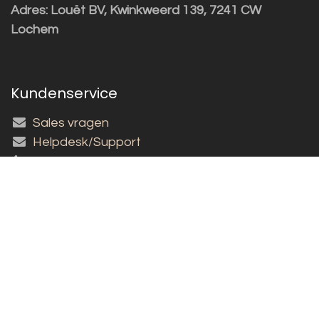
Adres:
Louët BV, Kwinkweerd 139, 7241 CW
Lochem
Kundenservice
Sales vragen
Helpdesk/Support
+31 (0)573 252229
Für den Newsletter anmelden!